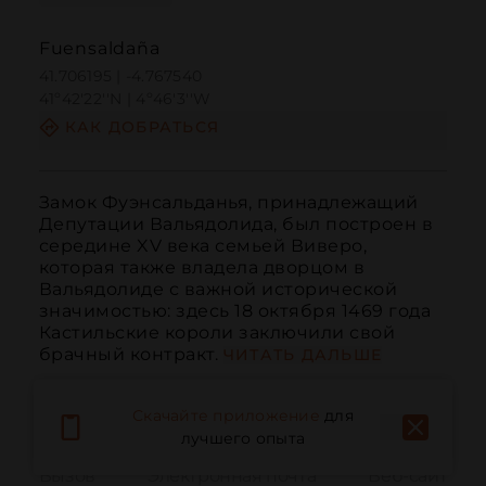
Fuensaldaña
41.706195 | -4.767540
41º42'22''N | 4º46'3''W
КАК ДОБРАТЬСЯ
Замок Фуэнсальданья, принадлежащий 
Депутации Вальядолида, был построен в 
середине XV века семьей Виверо, 
которая также владела дворцом в 
Вальядолиде с важной исторической 
значимостью: здесь 18 октября 1469 года 
Кастильские короли заключили свой 
брачный контракт.
ЧИТАТЬ ДАЛЬШЕ
Скачайте приложение
для
лучшего опыта
Вызов
Электронная почта
Веб-сайт