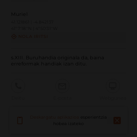
Muriel
41.121861 | -4.842137
41º7'18''N | 4º50'31''W
NOLA IRITSI
s.XIII. Buruhandia originala da, baina 
erreformak handiak izan ditu.
Deitu
E-posta
Webgunea
Deskargatu aplikazioa
esperientzia
Eman arazoa
hobea izateko