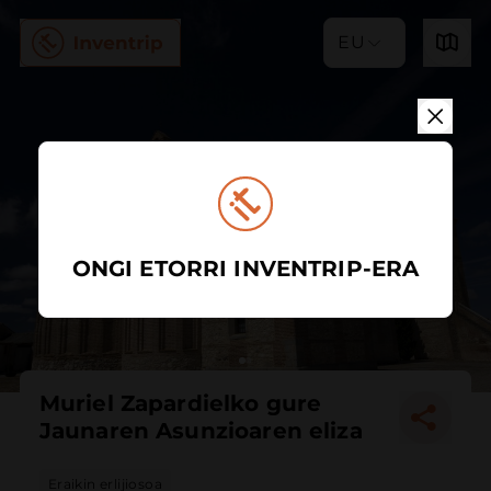
EU
ONGI ETORRI INVENTRIP-ERA
Muriel Zapardielko gure
Jaunaren Asunzioaren eliza
Eraikin erlijiosoa