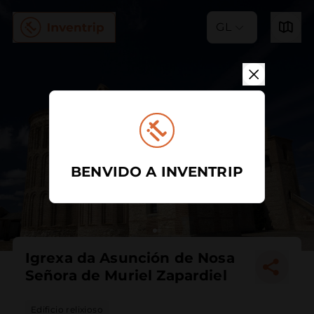
GL
BENVIDO A INVENTRIP
Igrexa da Asunción de Nosa
Señora de Muriel Zapardiel
Edificio relixioso