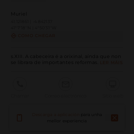
Muriel
41.121861 | -4.842137
41º7'18''N | 4º50'31''W
COMO CHEGAR
s.XIII. A cabeceira é a orixinal, aínda que non 
se librara de importantes reformas.
LER MÁIS
Chamar
Correo electrónico
Sitio web
Descarga a aplicación
para unha
Informar dun problema
mellor experiencia