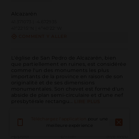
Alcazarén
41.371073 | -4.672935
41º22'15''N | 4º40'22''W
COMMENT Y ALLER
L'église de San Pedro de Alcazarén, bien 
que partiellement en ruines, est considérée 
comme l'un des monuments les plus 
importants de la province en raison de son 
originalité et de ses dimensions 
monumentales. Son chevet est formé d'un 
abside de plan semi-circulaire et d'une nef 
presbytérale rectangu...
LIRE PLUS
Téléchargez l'application
pour une
meilleure expérience
Appeler
E-mail
Site Web