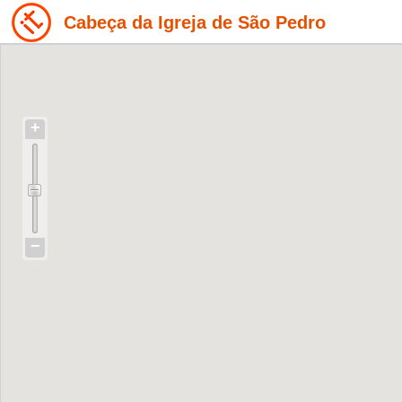
Cabeça da Igreja de São Pedro
+
−