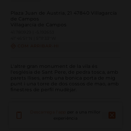
Plaza Juan de Austria, 21 47840 Villagarcía
de Campos
Villagarcía de Campos
41.780929 | -5.192653
41º46'51''N | 5º11'33''W
COM ARRIBAR-HI
L'altre gran monument de la vila és 
l'església de Sant Pere, de pedra tosca, amb 
parets llises, amb una bonica porta de mig 
punt i una torre de dos cossos de mao, amb 
finestres de perfil mudèjar.
Descarrega l'app
per a una millor
experiència
Trucar
Email
Lloc Web