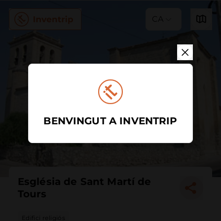
CA
BENVINGUT A INVENTRIP
Església de Sant Martí de
Tours
Edifici religiós