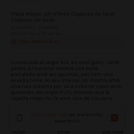
Plaza Mayor, s/n 47440 Cogeces de Íscar
Cogeces de Íscar
41.406694 | -4.545882
41º24'24''N | 4º32'45''W
COM ARRIBAR-HI
Construïda al segle XIII, en estil gòtic i amb 
pedra. A l'exterior mostra una bella 
portalada amb arc apuntat, així com una 
esvelta torre. Al seu interior, es mostra amb 
una nau coberta per una volta de canó amb 
guixeries del segle XVIII, mentre que la 
capella major ho fa amb una de creueria.
Descarrega l'app
per a una millor
experiència
Trucar
Email
Lloc Web