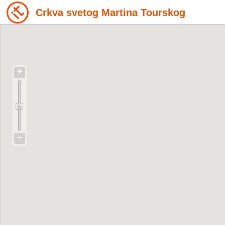
Crkva svetog Martina Tourskog
+
−