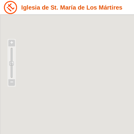
Iglesia de St. María de Los Mártires
+
−