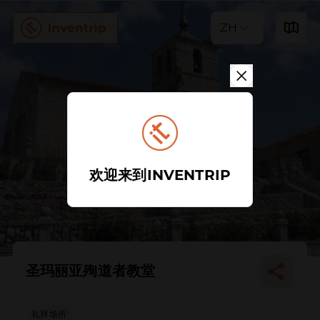
ZH
欢迎来到INVENTRIP
圣玛丽亚殉道者教堂
礼拜场所