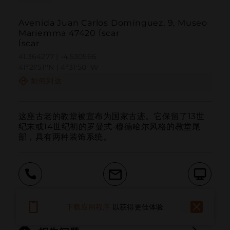
Avenida Juan Carlos Domínguez, 9, Museo
Mariemma 47420 Íscar
Íscar
41.364277 | -4.530566
41º21'51''N | 4º31'50''W
如何到达
这座古老的教堂被宣布为国家古迹。它保留了13世
纪末或14世纪初的罗曼式-穆德哈尔风格的教堂尾
部，具有两种装饰系统。
呼叫
电子邮件
网站
下载应用程序
以获得更佳体验