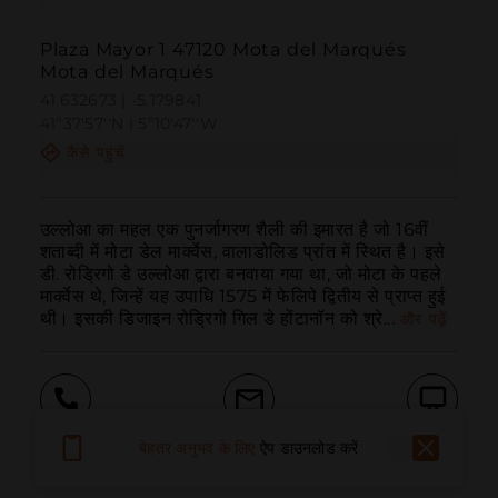
Plaza Mayor 1 47120 Mota del Marqués
Mota del Marqués
41.632673 | -5.179841
41º37'57''N | 5º10'47''W
कैसे पहुंचें
उल्लोआ का महल एक पुनर्जागरण शैली की इमारत है जो 16वीं 
शताब्दी में मोटा डेल मार्क्वेस, वालाडोलिड प्रांत में स्थित है। इसे 
डी. रोड्रिगो डे उल्लोआ द्वारा बनवाया गया था, जो मोटा के पहले 
मार्क्वेस थे, जिन्हें यह उपाधि 1575 में फेलिपे द्वितीय से प्राप्त हुई 
थी। इसकी डिजाइन रोड्रिगो गिल डे होंटानॉन को श्रे...
और पढ़ें
बुलाना
ईमेल
वेबसाइट
बेहतर अनुभव के लिए
ऐप डाउनलोड करें