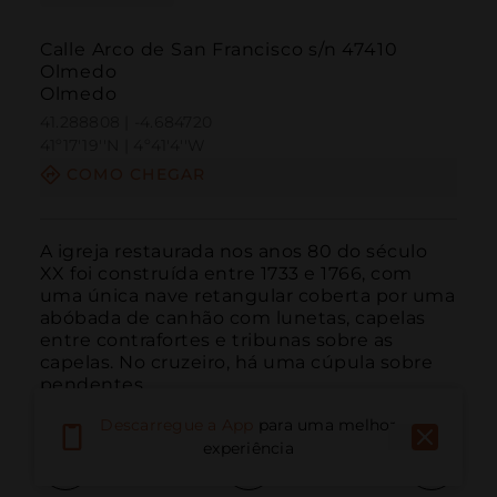
Calle Arco de San Francisco s/n 47410
Olmedo
Olmedo
41.288808 | -4.684720
41º17'19''N | 4º41'4''W
COMO CHEGAR
A igreja restaurada nos anos 80 do século 
XX foi construída entre 1733 e 1766, com 
uma única nave retangular coberta por uma 
abóbada de canhão com lunetas, capelas 
entre contrafortes e tribunas sobre as 
capelas. No cruzeiro, há uma cúpula sobre 
pendentes.
Descarregue a App
para uma melhor
experiência