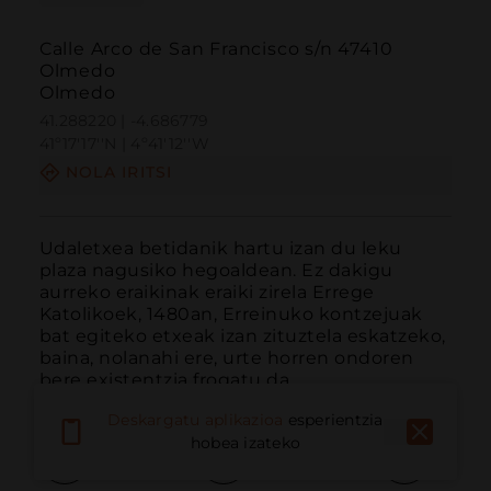
Calle Arco de San Francisco s/n 47410
Olmedo
Olmedo
41.288220 | -4.686779
41º17'17''N | 4º41'12''W
NOLA IRITSI
Udaletxea betidanik hartu izan du leku 
plaza nagusiko hegoaldean. Ez dakigu 
aurreko eraikinak eraiki zirela Errege 
Katolikoek, 1480an, Erreinuko kontzejuak 
bat egiteko etxeak izan zituztela eskatzeko, 
baina, nolanahi ere, urte horren ondoren 
bere existentzia frogatu da.
Deskargatu aplikazioa
esperientzia
hobea izateko