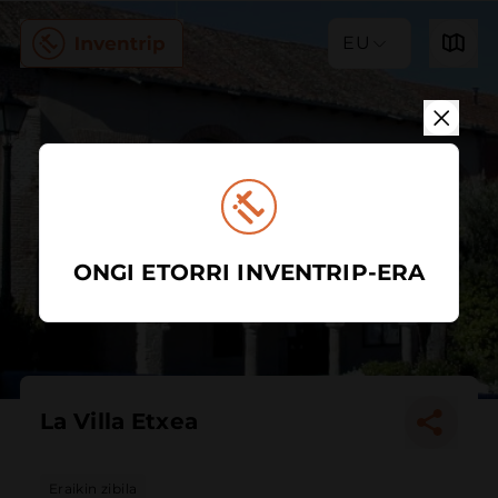
EU
ONGI ETORRI INVENTRIP-ERA
La Villa Etxea
Eraikin zibila