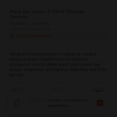
Plaza San Julián, 3 47410 Olmedo
Olmedo
41.288514 | -4.689708
41º17'18''N | 4º41'22''W
COME ARRIVARE
Modesta costruzione mudéjar, a navata 
unica, è stata trasformata in diverse 
occasioni, molte delle quali promosse dai 
Cotes, marchesi di Ordoño dalla fine del XVII 
secolo.
Scarica l'app
per una migliore
Chiama
E-mail
Sito Web
esperienza