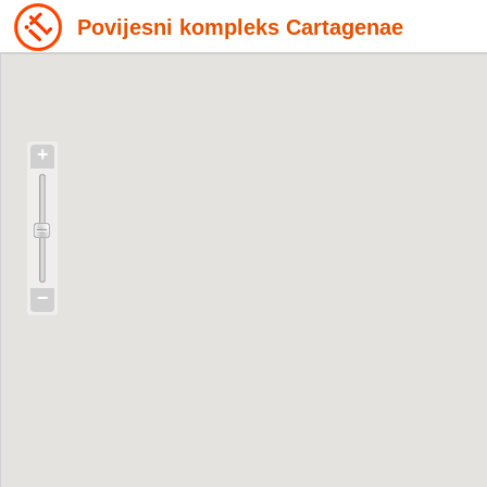
Povijesni kompleks Cartagenae
+
−