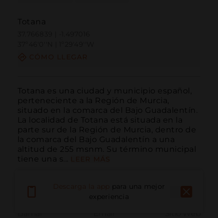
Totana
37.766839 | -1.497016
37º46'0''N | 1º29'49''W
CÓMO LLEGAR
Totana es una ciudad y municipio español, 
perteneciente a la Región de Murcia, 
situado en la comarca del Bajo Guadalentín. 
La localidad de Totana está situada en la 
parte sur de la Región de Murcia, dentro de 
la comarca del Bajo Guadalentín a una 
altitud de 255 msnm. Su término municipal 
tiene una s...
LEER MÁS
Descarga la app
para una mejor
experiencia
Llamar
Email
Sitio Web