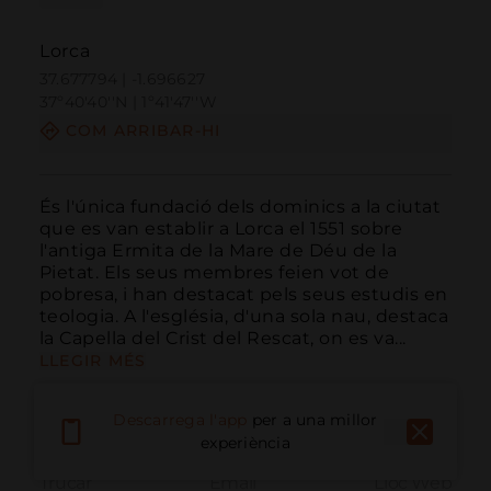
Lorca
37.677794 | -1.696627
37º40'40''N | 1º41'47''W
COM ARRIBAR-HI
És l'única fundació dels dominics a la ciutat 
que es van establir a Lorca el 1551 sobre 
l'antiga Ermita de la Mare de Déu de la 
Pietat. Els seus membres feien vot de 
pobresa, i han destacat pels seus estudis en 
teologia. A l'església, d'una sola nau, destaca 
la Capella del Crist del Rescat, on es va...
LLEGIR MÉS
Descarrega l'app
per a una millor
experiència
Trucar
Email
Lloc Web