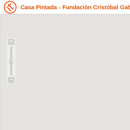
Casa Pintada - Fundación Cristóbal Ga
+
−