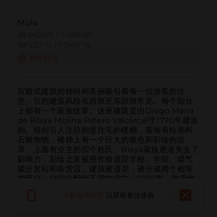
Mula
38.040976 | -1.489385
38º2'27''N | 1º29'21''W
如何到达
宫殿式建筑的独特和美丽吸引着每一位游客的注
意。它的建筑风格在西班牙东部很常见。每个阳台
上都有一个家族纹章。这座建筑是由Diego María 
de Blaya Molina Piñero Valcárcel于1770年建造
的。特别引人注目的是住宅的楼梯，装饰有绘画和
石雕饰物，楼梯上有一个巨大的银色和彩绘的纹
章，上面有业主的四个姓氏。Blaya家族逐渐失去了
影响力，彩绘之家被用作修道院学校、学院、煤气
罐分发站和杂货店。建筑被遗弃，被分成两个相等
的部分，分别分配给不同的业主。1986年，政府收
购了这两处房产，并开始修复彩绘之家，以促进穆
下载应用程序
以获得更佳体验
拉历史区的复兴。如今，这座标志性建筑是艺术家
Cristóbal...
阅读更多