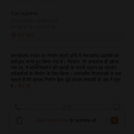
Cartagena
37.600082 | -0.984323
37º36'0''N | 0º59'3''W
कैसे पहुंचें
संग्रहालय स्थल का निर्माण शहरी ढाँचे में स्मारकीय अवशेषों को 
एकीकृत करते हुए किया गया है। थिएटर, जो अनायास ही खोजा 
गया था, ने कोंसेप्सियोन की पहाड़ी के उत्तरी ढलान का उपयोग 
दर्शकदीर्घा के निर्माण के लिए किया। स्मारकीय शिलालेखों से पता 
चलता है कि इसका निर्माण ईसा पूर्व प्रथम शताब्दी के अंत में शुरू 
ह...
और पढ़ें
बुलाना
ईमेल
वेबसाइट
बेहतर अनुभव के लिए
ऐप डाउनलोड करें