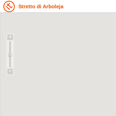
Stretto di Arboleja
+
−