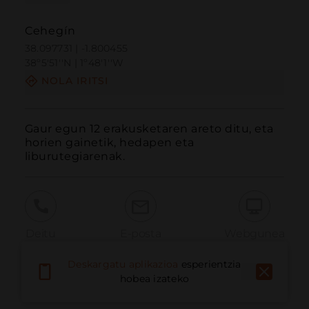
Cehegín
38.097731 | -1.800455
38º5'51''N | 1º48'1''W
NOLA IRITSI
Gaur egun 12 erakusketaren areto ditu, eta 
horien gainetik, hedapen eta 
liburutegiarenak.
Deitu
E-posta
Webgunea
Deskargatu aplikazioa
esperientzia
hobea izateko
Eman arazoa