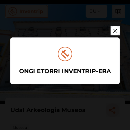
EU
ONGI ETORRI INVENTRIP-ERA
Udal Arkeologia Museoa
Museoa