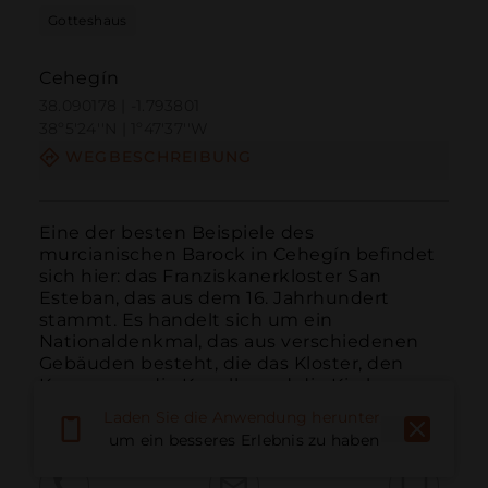
Gotteshaus
Cehegín
38.090178 | -1.793801
38º5'24''N | 1º47'37''W
WEGBESCHREIBUNG
Eine der besten Beispiele des 
murcianischen Barock in Cehegín befindet 
sich hier: das Franziskanerkloster San 
Esteban, das aus dem 16. Jahrhundert 
stammt. Es handelt sich um ein 
Nationaldenkmal, das aus verschiedenen 
Gebäuden besteht, die das Kloster, den 
Kreuzgang, die Kapelle und die Kirche 
beherb...
WEITER LESEN
Laden Sie die Anwendung herunter,
um ein besseres Erlebnis zu haben