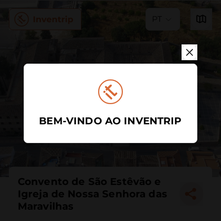
PT
BEM-VINDO AO INVENTRIP
Convento de São Estêvão e
Igreja de Nossa Senhora das
Maravilhas