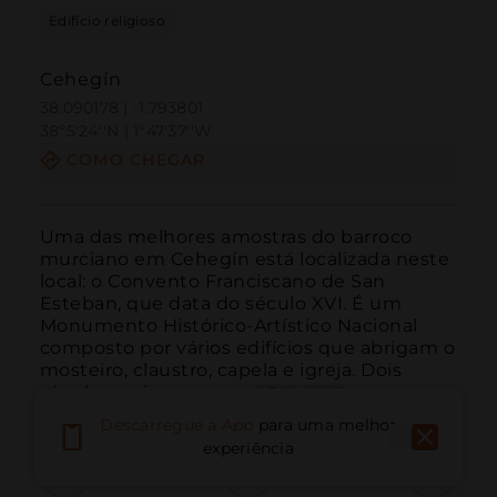
Edifício religioso
Cehegín
38.090178 | -1.793801
38º5'24''N | 1º47'37''W
COMO CHEGAR
Uma das melhores amostras do barroco 
murciano em Cehegín está localizada neste 
local: o Convento Franciscano de San 
Esteban, que data do século XVI. É um 
Monumento Histórico-Artístico Nacional 
composto por vários edifícios que abrigam o 
mosteiro, claustro, capela e igreja. Dois 
séculos após a sua co...
LEIA MAIS
Descarregue a App
para uma melhor
experiência