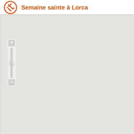
Semaine sainte à Lorca
+
−