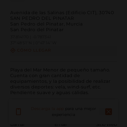
Avenida de las Salinas (Edificio CIT), 30740
SAN PEDRO DEL PINATAR
San Pedro del Pinatar, Murcia
San Pedro del Pinatar
37.814170 | -0.787341
37º48'51''N | 0º47'14''W
CÓMO LLEGAR
Playa del Mar Menor de pequeño tamaño. 
Cuenta con gran cantidad de 
equipamientos, y la posibilidad de realizar 
diversos deportes: vela, wind-surf, etc. 
Pendiente suave y aguas cálidas.
Descarga la app
para una mejor
experiencia
Llamar
Email
Sitio Web