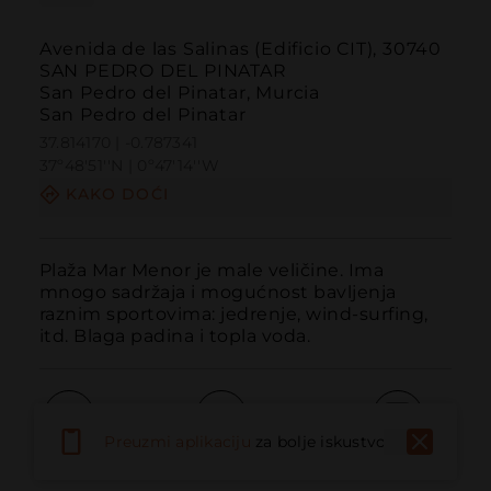
Avenida de las Salinas (Edificio CIT), 30740
SAN PEDRO DEL PINATAR
San Pedro del Pinatar, Murcia
San Pedro del Pinatar
37.814170 | -0.787341
37º48'51''N | 0º47'14''W
KAKO DOĆI
Plaža Mar Menor je male veličine. Ima 
mnogo sadržaja i mogućnost bavljenja 
raznim sportovima: jedrenje, wind-surfing, 
itd. Blaga padina i topla voda.
Preuzmi aplikaciju
za bolje iskustvo
Pozvati
Email
Web stranica