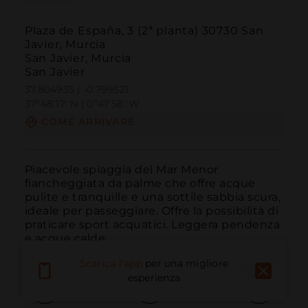
Plaza de España, 3 (2ª planta) 30730 San
Javier, Murcia
San Javier, Murcia
San Javier
37.804935 | -0.799521
37º48'17''N | 0º47'58''W
COME ARRIVARE
Piacevole spiaggia del Mar Menor 
fiancheggiata da palme che offre acque 
pulite e tranquille e una sottile sabbia scura, 
ideale per passeggiare. Offre la possibilità di 
praticare sport acquatici. Leggera pendenza 
e acque calde
Scarica l'app
per una migliore
esperienza