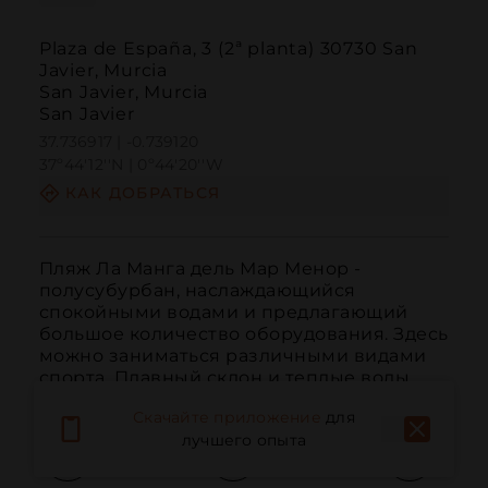
Plaza de España, 3 (2ª planta) 30730 San
Javier, Murcia
San Javier, Murcia
San Javier
37.736917 | -0.739120
37º44'12''N | 0º44'20''W
КАК ДОБРАТЬСЯ
Пляж Ла Манга дель Мар Менор - 
полусубурбан, наслаждающийся 
спокойными водами и предлагающий 
большое количество оборудования. Здесь 
можно заниматься различными видами 
спорта. Плавный склон и теплые воды.
Скачайте приложение
для
лучшего опыта