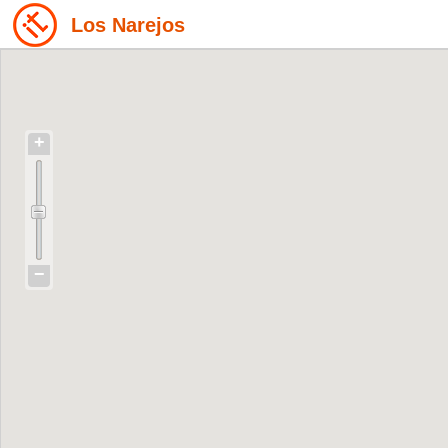
Los Narejos
+
−