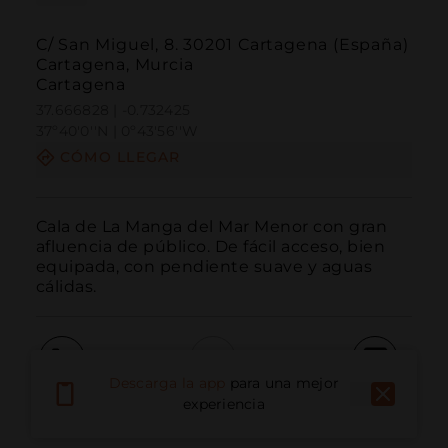
C/ San Miguel, 8. 30201 Cartagena (España)
Cartagena, Murcia
Cartagena
37.666828 | -0.732425
37º40'0''N | 0º43'56''W
CÓMO LLEGAR
Cala de La Manga del Mar Menor con gran 
afluencia de público. De fácil acceso, bien 
equipada, con pendiente suave y aguas 
cálidas.
Descarga la app
para una mejor
Llamar
Email
Sitio Web
experiencia