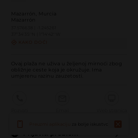
Mazarrón, Murcia
Mazarrón
37.576638 | -1.245261
37º34'35''N | 1º14'42''W
KAKO DOĆI
Ovaj plaža ne uživa u željenoj mirnoći zbog 
obližnje ceste koja je okružuje. Ima 
umjerenu razinu zauzetosti.
Pozvati
Email
Web stranica
Preuzmi aplikaciju
za bolje iskustvo
Prijaviti problem