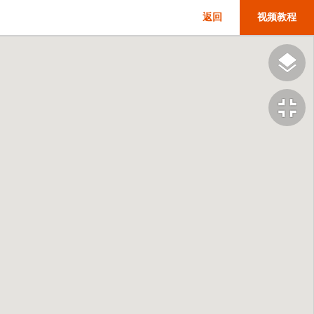
返回
视频教程
fullscreen_exit