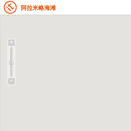
阿拉米略海滩
+
−