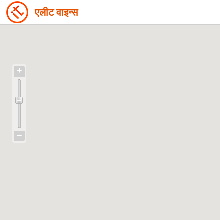
एलीट वाइन्स
+
−