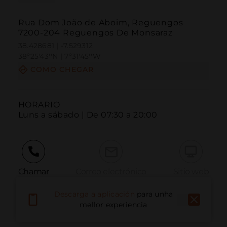
Rua Dom João de Aboim, Reguengos
7200-204 Reguengos De Monsaraz
38.428681 | -7.529312
38º25'43''N | 7º31'45''W
COMO CHEGAR
HORARIO

Luns a sábado | De 07:30 a 20:00
Chamar
Correo electrónico
Sitio web
Descarga a aplicación
para unha
mellor experiencia
Informar dun problema