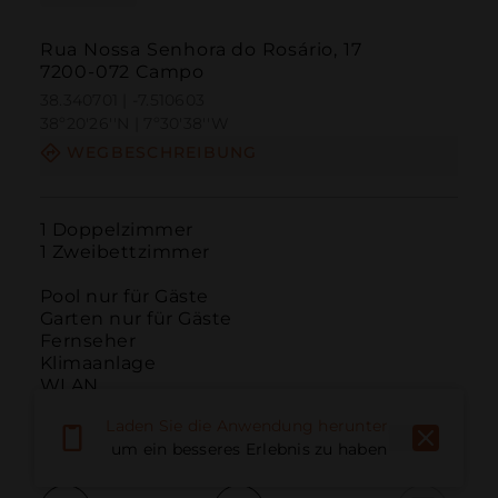
Rua Nossa Senhora do Rosário, 17
7200-072 Campo
38.340701 | -7.510603
38º20'26''N | 7º30'38''W
WEGBESCHREIBUNG
1 Doppelzimmer

1 Zweibettzimmer

Pool nur für Gäste

Garten nur für Gäste

Fernseher

Klimaanlage

WLAN

Internetzugang

Laden Sie die Anwendung herunter,
Raucherbereich
um ein besseres Erlebnis zu haben