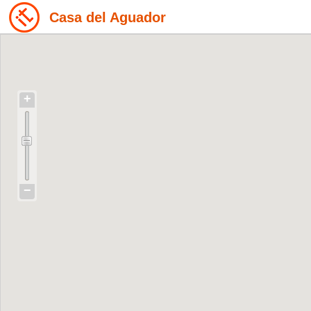
Casa del Aguador
+
−