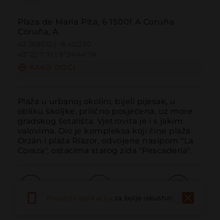
Plaza de María Pita, 6 15001 A Coruña
Coruña, A
43.368612 | -8.412230
43º22'7''N | 8º24'44''W
KAKO DOĆI
Plaža u urbanoj okolini, bijeli pijesak, u 
obliku školjke, prilično posjećena, uz more 
gradskog šetališta. Vjetrovita je i s jakim 
valovima. Dio je kompleksa koji čine plaža 
Orzán i plaža Riazor, odvojene nasipom "La 
Coraza", ostacima starog zida "Pescadería".
Preuzmi aplikaciju
za bolje iskustvo
Pozvati
Email
Web stranica