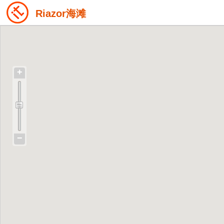
Riazor海滩
+
−