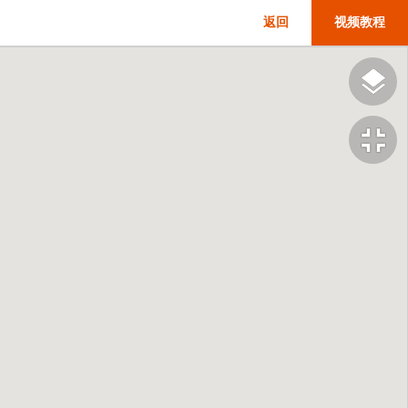
返回
视频教程
fullscreen_exit