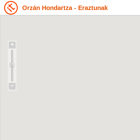
Orzán Hondartza - Eraztunak
+
−