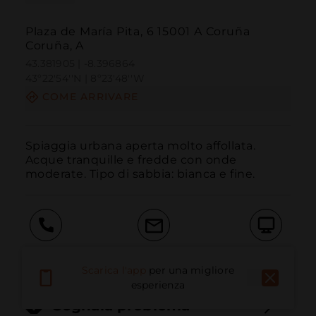
Plaza de María Pita, 6 15001 A Coruña
Coruña, A
43.381905 | -8.396864
43º22'54''N | 8º23'48''W
COME ARRIVARE
Spiaggia urbana aperta molto affollata. 
Acque tranquille e fredde con onde 
moderate. Tipo di sabbia: bianca e fine.
Chiama
E-mail
Sito Web
Scarica l'app
per una migliore
esperienza
Segnala problema