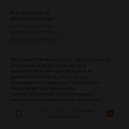
Rúa Albariño, 16.
36630 Cambados
42.511960 | -8.814568
42º30'43''N | 8º48'52''W
КАК ДОБРАТЬСЯ
Ресторан Pandemonium - это результат 
гармонии между кулинарным 
творчеством авторской кухни и 
уважением к продукту и вкусу 
кулинарной традиции Галисии. Он 
предлагает гастрономию, 
приготовленную с терпением и 
мастерством шеф-повара Антонио 
Ботана. Это новый опыт для чувств в 
Скачайте приложение
для
ресторане, соответствующем...
лучшего опыта
ЧИТАТЬ ДАЛЬШЕ