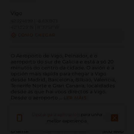
Vigo
42.224899 | -8.630973
42º13'29''N | 8º37'51''W
COMO CHEGAR
O Aeroporto de Vigo, Peinador, é o 
aeroporto do sur de Galicia e está a só 20 
minutos do centro da cidade. O avión é a 
opción máis rápida para chegar a Vigo 
desde Madrid, Barcelona, Bilbao, Valencia, 
Tenerife Norte e Gran Canaria, localidades 
desde as que hai voos directos a Vigo. 
Desde o aeroporto ...
LER MÁIS
Descarga a aplicación
para unha
mellor experiencia
Chamar
Correo electrónico
Sitio web