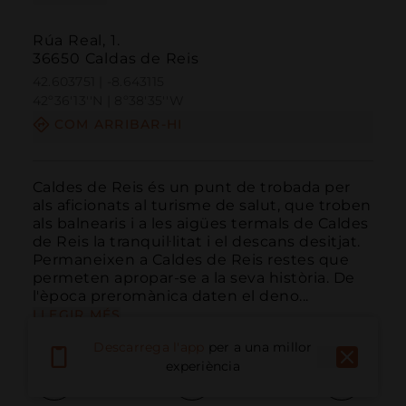
Rúa Real, 1.
36650 Caldas de Reis
42.603751 | -8.643115
42º36'13''N | 8º38'35''W
COM ARRIBAR-HI
Caldes de Reis és un punt de trobada per 
als aficionats al turisme de salut, que troben 
als balnearis i a les aigües termals de Caldes 
de Reis la tranquil·litat i el descans desitjat. 
Permaneixen a Caldes de Reis restes que 
permeten apropar-se a la seva història. De 
l'època preromànica daten el deno...
LLEGIR MÉS
Descarrega l'app
per a una millor
experiència