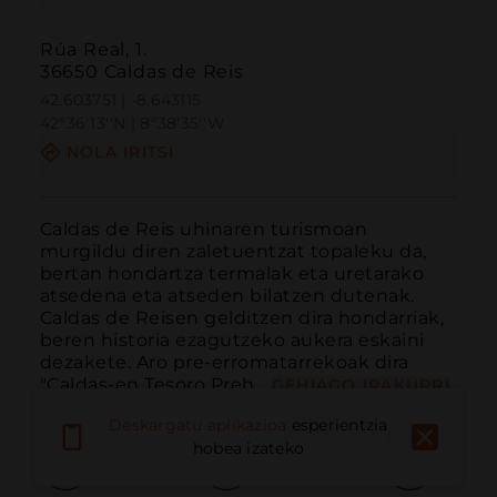
Rúa Real, 1.
36650 Caldas de Reis
42.603751 | -8.643115
42º36'13''N | 8º38'35''W
NOLA IRITSI
Caldas de Reis uhinaren turismoan 
murgildu diren zaletuentzat topaleku da, 
bertan hondartza termalak eta uretarako 
atsedena eta atseden bilatzen dutenak. 
Caldas de Reisen gelditzen dira hondarriak, 
beren historia ezagutzeko aukera eskaini 
dezakete. Aro pre-erromatarrekoak dira 
"Caldas-en Tesoro Preh...
GEHIAGO IRAKURRI
Deskargatu aplikazioa
esperientzia
hobea izateko