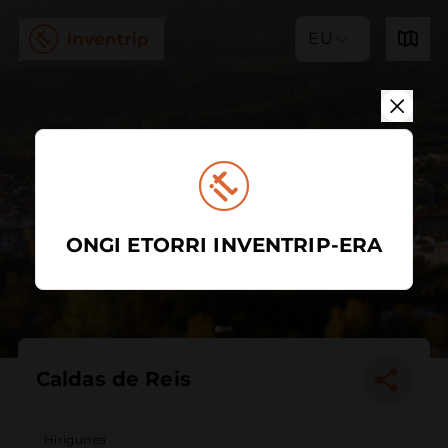
EU
ONGI ETORRI INVENTRIP-ERA
Caldas de Reis
Hirigunea