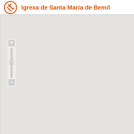
Igrexa de Santa María de Bemil
+
−