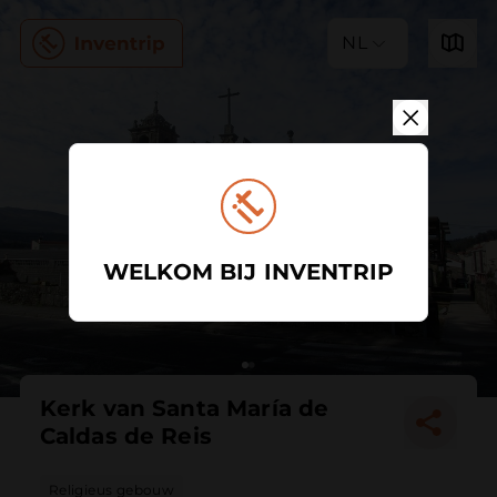
NL
WELKOM BIJ INVENTRIP
Kerk van Santa María de
Caldas de Reis
Religieus gebouw