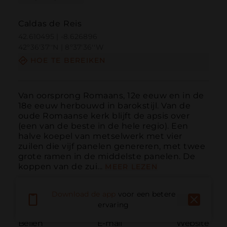
Caldas de Reis
42.610495 | -8.626896
42º36'37''N | 8º37'36''W
HOE TE BEREIKEN
Van oorsprong Romaans, 12e eeuw en in de 
18e eeuw herbouwd in barokstijl. Van de 
oude Romaanse kerk blijft de apsis over 
(een van de beste in de hele regio). Een 
halve koepel van metselwerk met vier 
zuilen die vijf panelen genereren, met twee 
grote ramen in de middelste panelen. De 
koppen van de zui...
MEER LEZEN
Download de app
voor een betere
ervaring
Bellen
E-mail
Website