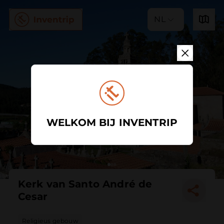
NL
WELKOM BIJ INVENTRIP
Kerk van Santo André de
Cesar
Religieus gebouw