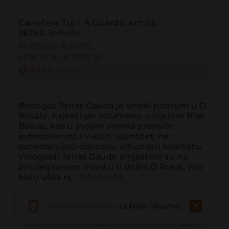
Carretera Tui - A Guarda, km 55.
36760 Tomiño
41.937681 | -8.791712
41º56'15''N | 8º47'30''W
KAKO DOĆI
Bodegas Terras Gauda je vinski podrum u O 
Rosalu, najveći po volumenu u cijelom Rías 
Baixas, koji u svojim vinima promiče 
jedinstvenost i vlastiti identitet, ne 
zanemarujući obveznu vrhunsku kvalitetu. 
Vinogradi Terras Gaude smješteni su na 
privilegiranom mjestu u dolini O Rosal, vrlo 
blizu ušća rij...
ČITAJ VIŠE
Preuzmi aplikaciju
za bolje iskustvo