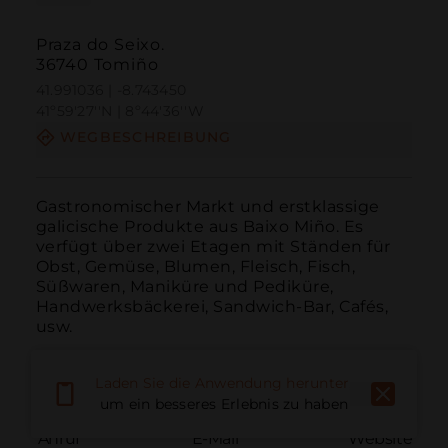
Praza do Seixo.
36740 Tomiño
41.991036 | -8.743450
41º59'27''N | 8º44'36''W
WEGBESCHREIBUNG
Gastronomischer Markt und erstklassige 
galicische Produkte aus Baixo Miño. Es 
verfügt über zwei Etagen mit Ständen für 
Obst, Gemüse, Blumen, Fleisch, Fisch, 
Süßwaren, Maniküre und Pediküre, 
Handwerksbäckerei, Sandwich-Bar, Cafés, 
usw.
Laden Sie die Anwendung herunter,
um ein besseres Erlebnis zu haben
Anruf
E-Mail
Website